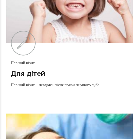
Перший візит
Для дітей
Перший візит – невдовзі після появи першого зуба.